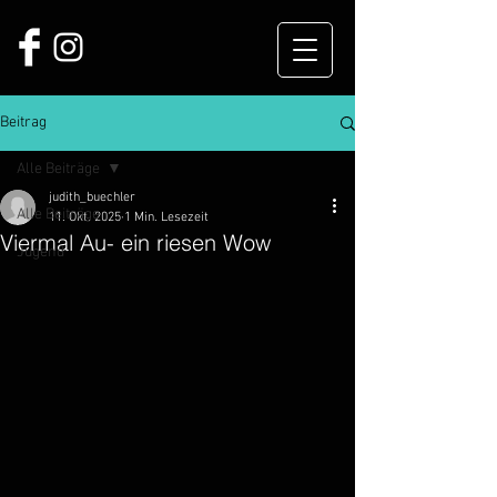
Beitrag
Alle Beiträge
judith_buechler
Alle Beiträge
11. Okt. 2025
1 Min. Lesezeit
Viermal Au- ein riesen Wow
Jugend