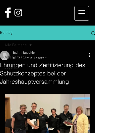
Beitrag
Alle Beiträge
judith_buechler
Alle Beiträge
8. Feb.
2 Min. Lesezeit
Ehrungen und Zertifizierung des
Jugend
Schutzkonzeptes bei der
Jahreshauptversammlung