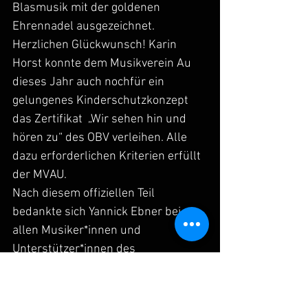
Blasmusik mit der goldenen 
Ehrennadel ausgezeichnet. 
Herzlichen Glückwunsch! Karin 
Horst konnte dem Musikverein Au 
dieses Jahr auch nochfür ein 
gelungenes Kinderschutzkonzept 
das Zertifikat  „Wir sehen hin und 
hören zu“ des OBV verleihen. Alle 
dazu erforderlichen Kriterien erfüllt 
der MVAU.
Nach diesem offiziellen Teil 
bedankte sich Yannick Ebner bei 
allen Musiker*innen und 
Unterstützer*innen des 
Musikvereins. Diesen Dank wollen 
wir auch an dieser Stelle noch 
einmal wiederholen und ausweiten 