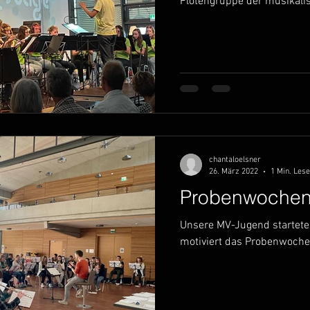
Flötengruppe der musikalis
chantaloelsner
26. März 2022
1 Min. Lese
Probenwochen
Unsere MV-Jugend startete
motiviert das Probenwoch