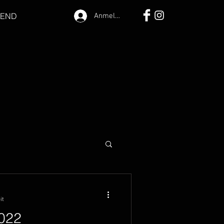
GEND
Anmelden
it
2022