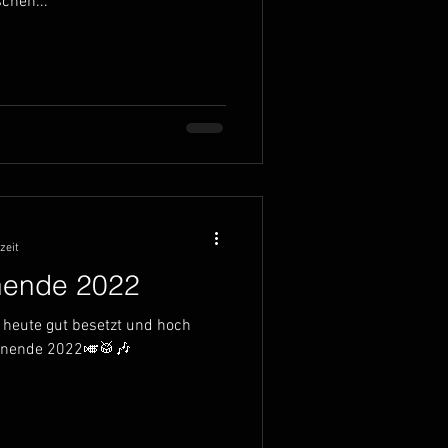
chen...
zeit
ende 2022
 heute gut besetzt und hoch
enende 2022🎺🥁🎶