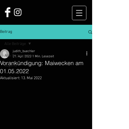
Beitrag
Alle Beiträge
judith_buechler
Alle Beiträge
21. Apr. 2022
1 Min. Lesezeit
Vorankündigung: Maiwecken am
Jugend
01.05.2022
Aktualisiert:
13. Mai 2022